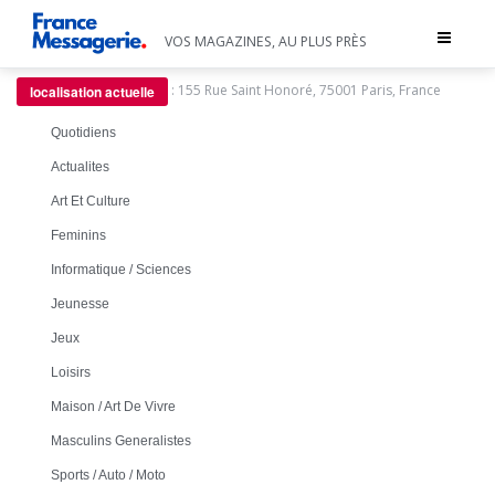
Toggle
VOS MAGAZINES, AU PLUS PRÈS
navigat
:
155 Rue Saint Honoré, 75001 Paris, France
localisation actuelle
Quotidiens
Actualites
Art Et Culture
Feminins
Informatique / Sciences
Jeunesse
Jeux
Loisirs
Maison / Art De Vivre
Masculins Generalistes
Sports / Auto / Moto