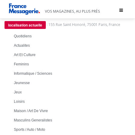
Toggle
VOS MAGAZINES, AU PLUS PRÈS
navigat
:
155 Rue Saint Honoré, 75001 Paris, France
localisation actuelle
Quotidiens
Actualites
Art Et Culture
Feminins
Informatique / Sciences
Jeunesse
Jeux
Loisirs
Maison / Art De Vivre
Masculins Generalistes
Sports / Auto / Moto