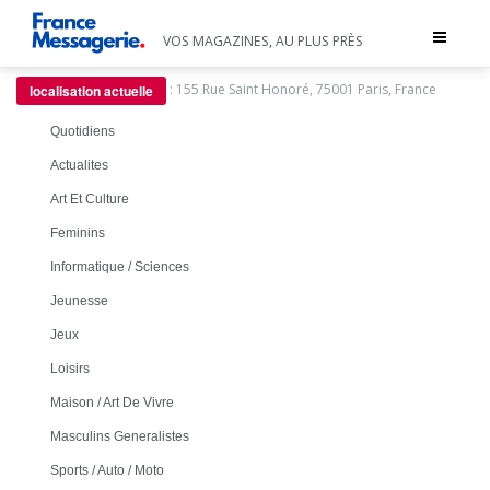
Toggle
VOS MAGAZINES, AU PLUS PRÈS
navigat
:
155 Rue Saint Honoré, 75001 Paris, France
localisation actuelle
Quotidiens
Actualites
Art Et Culture
Feminins
Informatique / Sciences
Jeunesse
Jeux
Loisirs
Maison / Art De Vivre
Masculins Generalistes
Sports / Auto / Moto