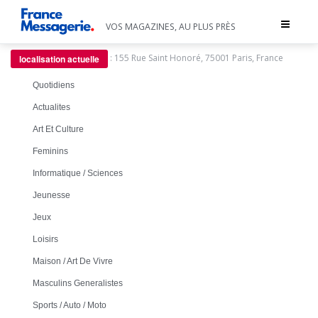
Toggle
VOS MAGAZINES, AU PLUS PRÈS
navigat
:
155 Rue Saint Honoré, 75001 Paris, France
localisation actuelle
Quotidiens
Actualites
Art Et Culture
Feminins
Informatique / Sciences
Jeunesse
Jeux
Loisirs
Maison / Art De Vivre
Masculins Generalistes
Sports / Auto / Moto