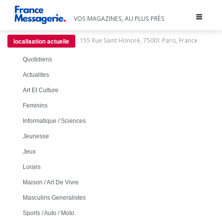
Toggle
VOS MAGAZINES, AU PLUS PRÈS
navigat
:
155 Rue Saint Honoré, 75001 Paris, France
localisation actuelle
Quotidiens
Actualites
Art Et Culture
Feminins
Informatique / Sciences
Jeunesse
Jeux
Loisirs
Maison / Art De Vivre
Masculins Generalistes
Sports / Auto / Moto