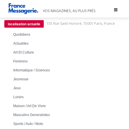
Toggle
VOS MAGAZINES, AU PLUS PRÈS
navigat
:
155 Rue Saint Honoré, 75001 Paris, France
localisation actuelle
Quotidiens
Actualites
Art Et Culture
Feminins
Informatique / Sciences
Jeunesse
Jeux
Loisirs
Maison / Art De Vivre
Masculins Generalistes
Sports / Auto / Moto