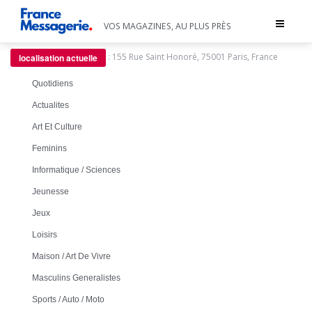
Toggle
VOS MAGAZINES, AU PLUS PRÈS
navigat
:
155 Rue Saint Honoré, 75001 Paris, France
localisation actuelle
Quotidiens
Actualites
Art Et Culture
Feminins
Informatique / Sciences
Jeunesse
Jeux
Loisirs
Maison / Art De Vivre
Masculins Generalistes
Sports / Auto / Moto