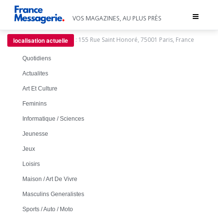
Toggle
VOS MAGAZINES, AU PLUS PRÈS
navigat
:
155 Rue Saint Honoré, 75001 Paris, France
localisation actuelle
Quotidiens
Actualites
Art Et Culture
Feminins
Informatique / Sciences
Jeunesse
Jeux
Loisirs
Maison / Art De Vivre
Masculins Generalistes
Sports / Auto / Moto