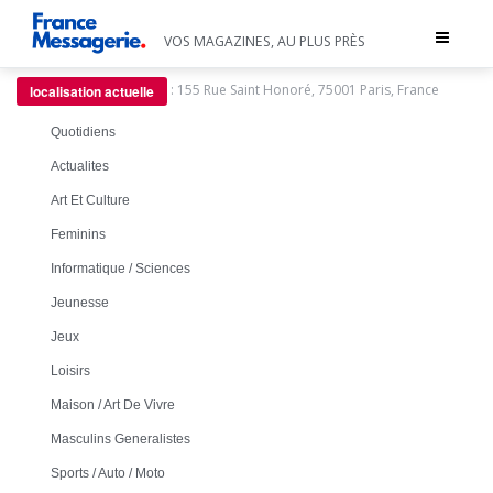
Toggle
VOS MAGAZINES, AU PLUS PRÈS
navigat
:
155 Rue Saint Honoré, 75001 Paris, France
localisation actuelle
Quotidiens
Actualites
Art Et Culture
Feminins
Informatique / Sciences
Jeunesse
Jeux
Loisirs
Maison / Art De Vivre
Masculins Generalistes
Sports / Auto / Moto