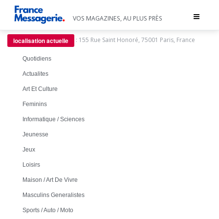
Toggle
VOS MAGAZINES, AU PLUS PRÈS
navigat
:
155 Rue Saint Honoré, 75001 Paris, France
localisation actuelle
Quotidiens
Actualites
Art Et Culture
Feminins
Informatique / Sciences
Jeunesse
Jeux
Loisirs
Maison / Art De Vivre
Masculins Generalistes
Sports / Auto / Moto