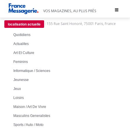
Toggle
VOS MAGAZINES, AU PLUS PRÈS
navigat
:
155 Rue Saint Honoré, 75001 Paris, France
localisation actuelle
Quotidiens
Actualites
Art Et Culture
Feminins
Informatique / Sciences
Jeunesse
Jeux
Loisirs
Maison / Art De Vivre
Masculins Generalistes
Sports / Auto / Moto