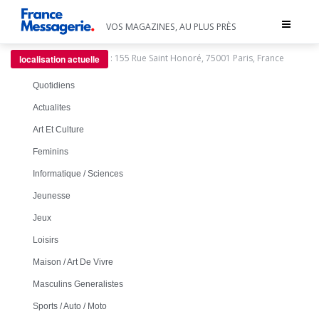
Toggle
VOS MAGAZINES, AU PLUS PRÈS
navigat
:
155 Rue Saint Honoré, 75001 Paris, France
localisation actuelle
Quotidiens
Actualites
Art Et Culture
Feminins
Informatique / Sciences
Jeunesse
Jeux
Loisirs
Maison / Art De Vivre
Masculins Generalistes
Sports / Auto / Moto