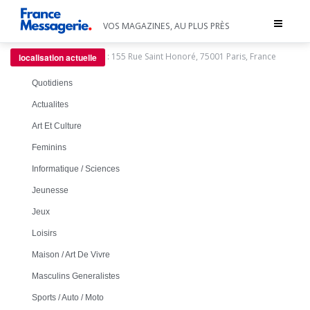
Toggle
VOS MAGAZINES, AU PLUS PRÈS
navigat
:
155 Rue Saint Honoré, 75001 Paris, France
localisation actuelle
Quotidiens
Actualites
Art Et Culture
Feminins
Informatique / Sciences
Jeunesse
Jeux
Loisirs
Maison / Art De Vivre
Masculins Generalistes
Sports / Auto / Moto