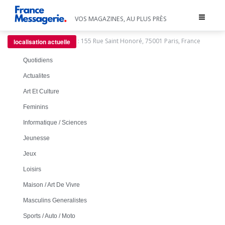
Toggle
VOS MAGAZINES, AU PLUS PRÈS
navigat
:
155 Rue Saint Honoré, 75001 Paris, France
localisation actuelle
Quotidiens
Actualites
Art Et Culture
Feminins
Informatique / Sciences
Jeunesse
Jeux
Loisirs
Maison / Art De Vivre
Masculins Generalistes
Sports / Auto / Moto