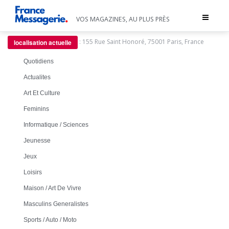
Toggle
VOS MAGAZINES, AU PLUS PRÈS
navigat
:
155 Rue Saint Honoré, 75001 Paris, France
localisation actuelle
Quotidiens
Actualites
Art Et Culture
Feminins
Informatique / Sciences
Jeunesse
Jeux
Loisirs
Maison / Art De Vivre
Masculins Generalistes
Sports / Auto / Moto