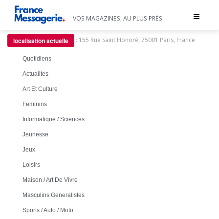
Toggle
VOS MAGAZINES, AU PLUS PRÈS
navigat
:
155 Rue Saint Honoré, 75001 Paris, France
localisation actuelle
Quotidiens
Actualites
Art Et Culture
Feminins
Informatique / Sciences
Jeunesse
Jeux
Loisirs
Maison / Art De Vivre
Masculins Generalistes
Sports / Auto / Moto