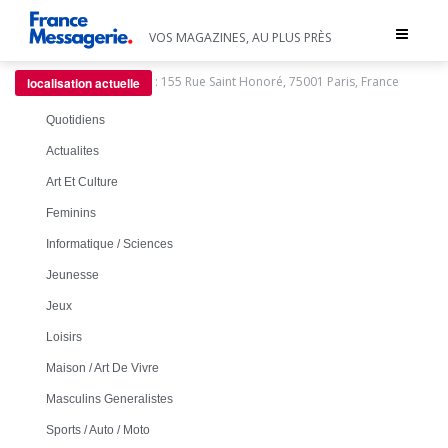
Toggle
VOS MAGAZINES, AU PLUS PRÈS
navigat
:
155 Rue Saint Honoré, 75001 Paris, France
localisation actuelle
Quotidiens
Actualites
Art Et Culture
Feminins
Informatique / Sciences
Jeunesse
Jeux
Loisirs
Maison / Art De Vivre
Masculins Generalistes
Sports / Auto / Moto