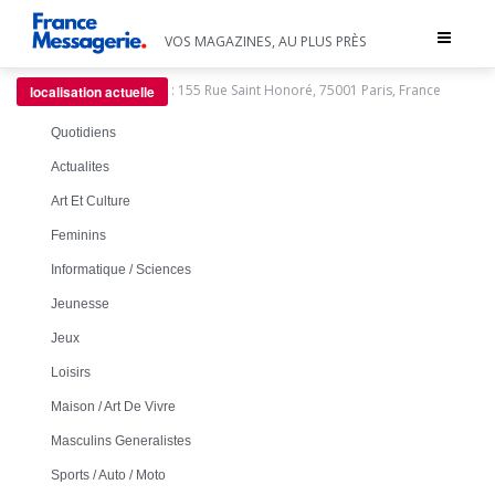
Toggle
VOS MAGAZINES, AU PLUS PRÈS
navigat
:
155 Rue Saint Honoré, 75001 Paris, France
localisation actuelle
Quotidiens
Actualites
Art Et Culture
Feminins
Informatique / Sciences
Jeunesse
Jeux
Loisirs
Maison / Art De Vivre
Masculins Generalistes
Sports / Auto / Moto