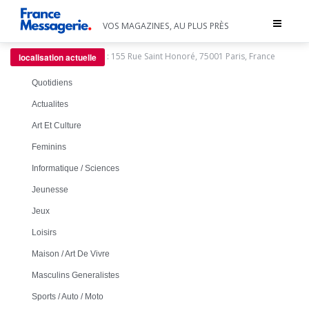
Toggle
VOS MAGAZINES, AU PLUS PRÈS
navigat
:
155 Rue Saint Honoré, 75001 Paris, France
localisation actuelle
Quotidiens
Actualites
Art Et Culture
Feminins
Informatique / Sciences
Jeunesse
Jeux
Loisirs
Maison / Art De Vivre
Masculins Generalistes
Sports / Auto / Moto