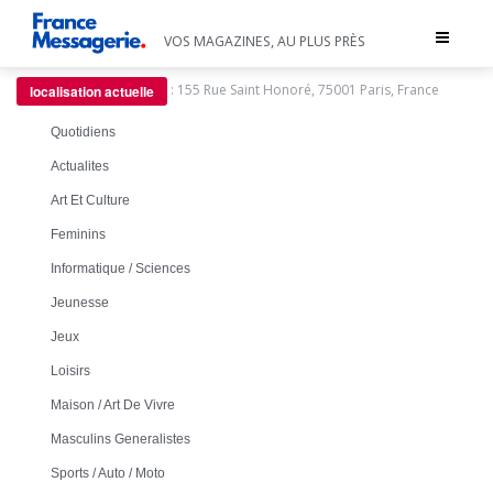
Toggle
VOS MAGAZINES, AU PLUS PRÈS
navigat
:
155 Rue Saint Honoré, 75001 Paris, France
localisation actuelle
Quotidiens
Actualites
Art Et Culture
Feminins
Informatique / Sciences
Jeunesse
Jeux
Loisirs
Maison / Art De Vivre
Masculins Generalistes
Sports / Auto / Moto