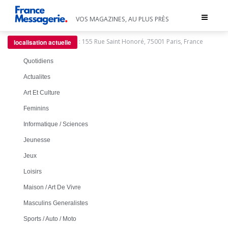
Toggle
VOS MAGAZINES, AU PLUS PRÈS
navigat
:
155 Rue Saint Honoré, 75001 Paris, France
localisation actuelle
Quotidiens
Actualites
Art Et Culture
Feminins
Informatique / Sciences
Jeunesse
Jeux
Loisirs
Maison / Art De Vivre
Masculins Generalistes
Sports / Auto / Moto