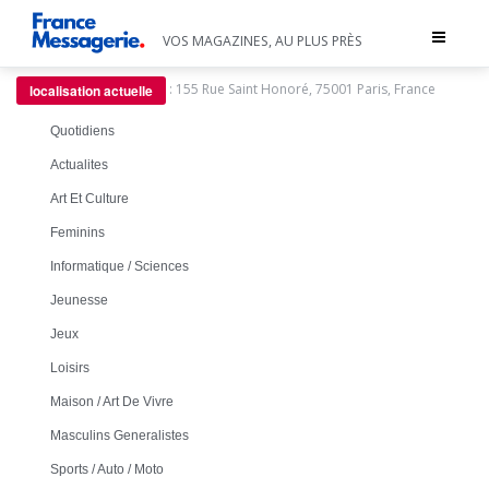
Toggle
VOS MAGAZINES, AU PLUS PRÈS
navigat
:
155 Rue Saint Honoré, 75001 Paris, France
localisation actuelle
Quotidiens
Actualites
Art Et Culture
Feminins
Informatique / Sciences
Jeunesse
Jeux
Loisirs
Maison / Art De Vivre
Masculins Generalistes
Sports / Auto / Moto