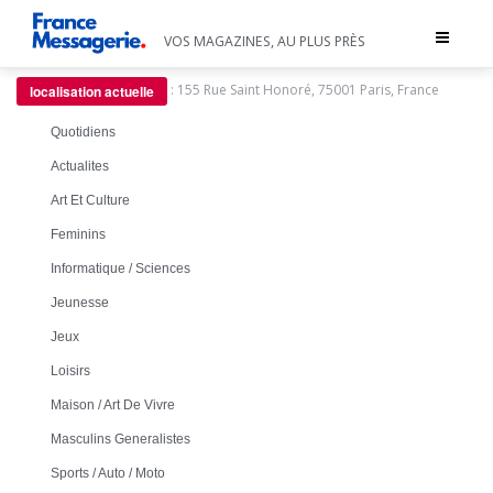
Toggle
VOS MAGAZINES, AU PLUS PRÈS
navigat
:
155 Rue Saint Honoré, 75001 Paris, France
localisation actuelle
Quotidiens
Actualites
Art Et Culture
Feminins
Informatique / Sciences
Jeunesse
Jeux
Loisirs
Maison / Art De Vivre
Masculins Generalistes
Sports / Auto / Moto