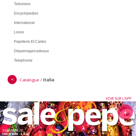
Television
Encyclopedies
International
Livres
Papeterie Et Cartes
Dépannage/cadeaux
Telephonie
＜
/
Italia
Catalogue
VOIR SUR L’APP
＋