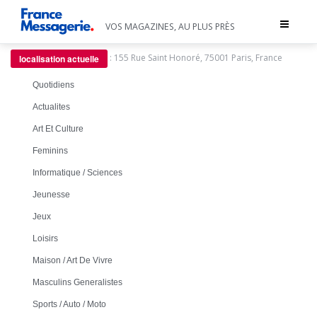
Toggle
VOS MAGAZINES, AU PLUS PRÈS
navigat
:
155 Rue Saint Honoré, 75001 Paris, France
localisation actuelle
Quotidiens
Actualites
Art Et Culture
Feminins
Informatique / Sciences
Jeunesse
Jeux
Loisirs
Maison / Art De Vivre
Masculins Generalistes
Sports / Auto / Moto