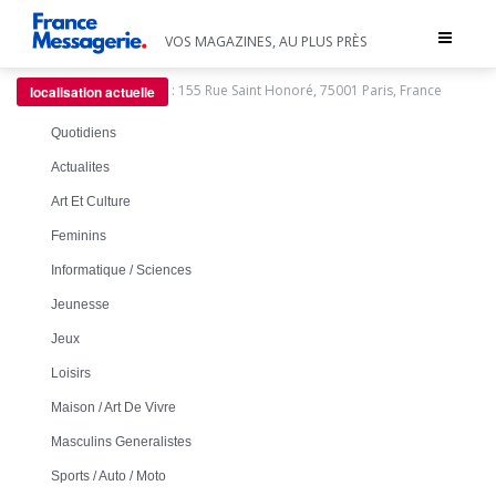
Toggle
VOS MAGAZINES, AU PLUS PRÈS
navigat
:
155 Rue Saint Honoré, 75001 Paris, France
localisation actuelle
Quotidiens
Actualites
Art Et Culture
Feminins
Informatique / Sciences
Jeunesse
Jeux
Loisirs
Maison / Art De Vivre
Masculins Generalistes
Sports / Auto / Moto