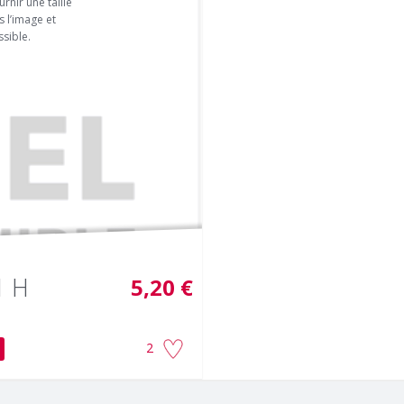
rnir une taille
 l’image et
sible.
1 H
5,20 €
2