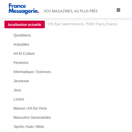
Toggle
VOS MAGAZINES, AU PLUS PRÈS
navigat
:
155 Rue Saint Honoré, 75001 Paris, France
localisation actuelle
Quotidiens
Actualites
Art Et Culture
Feminins
Informatique / Sciences
Jeunesse
Jeux
Loisirs
Maison / Art De Vivre
Masculins Generalistes
Sports / Auto / Moto