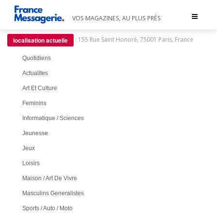
Toggle
VOS MAGAZINES, AU PLUS PRÈS
navigat
:
155 Rue Saint Honoré, 75001 Paris, France
localisation actuelle
Quotidiens
Actualites
Art Et Culture
Feminins
Informatique / Sciences
Jeunesse
Jeux
Loisirs
Maison / Art De Vivre
Masculins Generalistes
Sports / Auto / Moto