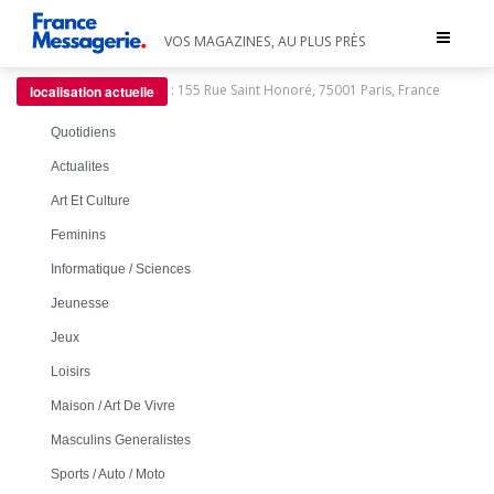
Toggle
VOS MAGAZINES, AU PLUS PRÈS
navigat
:
155 Rue Saint Honoré, 75001 Paris, France
localisation actuelle
Quotidiens
Actualites
Art Et Culture
Feminins
Informatique / Sciences
Jeunesse
Jeux
Loisirs
Maison / Art De Vivre
Masculins Generalistes
Sports / Auto / Moto