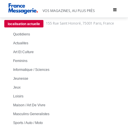
Toggle
VOS MAGAZINES, AU PLUS PRÈS
navigat
:
155 Rue Saint Honoré, 75001 Paris, France
localisation actuelle
Quotidiens
Actualites
Art Et Culture
Feminins
Informatique / Sciences
Jeunesse
Jeux
Loisirs
Maison / Art De Vivre
Masculins Generalistes
Sports / Auto / Moto