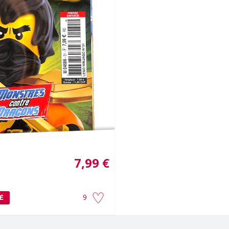
7,99 €
9
É