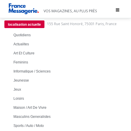
Toggle
VOS MAGAZINES, AU PLUS PRÈS
navigat
:
155 Rue Saint Honoré, 75001 Paris, France
localisation actuelle
Quotidiens
Actualites
Art Et Culture
Feminins
Informatique / Sciences
Jeunesse
Jeux
Loisirs
Maison / Art De Vivre
Masculins Generalistes
Sports / Auto / Moto