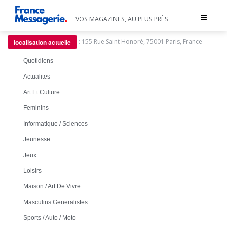
Toggle
VOS MAGAZINES, AU PLUS PRÈS
navigat
:
155 Rue Saint Honoré, 75001 Paris, France
localisation actuelle
Quotidiens
Actualites
Art Et Culture
Feminins
Informatique / Sciences
Jeunesse
Jeux
Loisirs
Maison / Art De Vivre
Masculins Generalistes
Sports / Auto / Moto