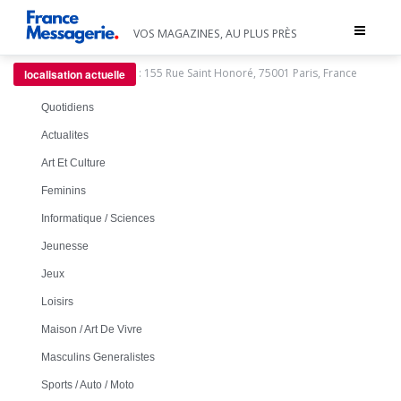
Toggle
VOS MAGAZINES, AU PLUS PRÈS
navigat
:
155 Rue Saint Honoré, 75001 Paris, France
localisation actuelle
Quotidiens
Actualites
Art Et Culture
Feminins
Informatique / Sciences
Jeunesse
Jeux
Loisirs
Maison / Art De Vivre
Masculins Generalistes
Sports / Auto / Moto