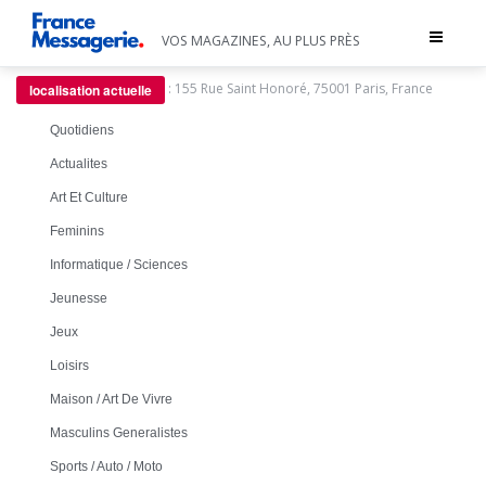
Toggle
VOS MAGAZINES, AU PLUS PRÈS
navigat
:
155 Rue Saint Honoré, 75001 Paris, France
localisation actuelle
Quotidiens
Actualites
Art Et Culture
Feminins
Informatique / Sciences
Jeunesse
Jeux
Loisirs
Maison / Art De Vivre
Masculins Generalistes
Sports / Auto / Moto