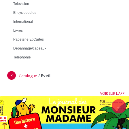
Television
Encyclopedies
International
Livres
Papeterie Et Cartes
Dépannage/cadeaux
Telephonie
＜
/
Eveil
Catalogue
VOIR SUR L’APP
＋