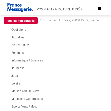
Toggle
VOS MAGAZINES, AU PLUS PRÈS
navigat
:
155 Rue Saint Honoré, 75001 Paris, France
localisation actuelle
Quotidiens
Actualites
Art Et Culture
Feminins
Informatique / Sciences
Jeunesse
Jeux
Loisirs
Maison / Art De Vivre
Masculins Generalistes
Sports / Auto / Moto