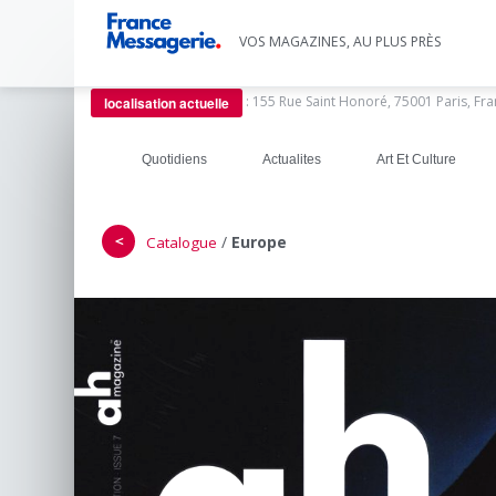
VOS MAGAZINES, AU PLUS PRÈS
:
155 Rue Saint Honoré, 75001 Paris, Fr
localisation actuelle
Quotidiens
Actualites
Art Et Culture
＜
/
Europe
Catalogue