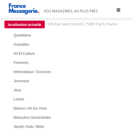
Toggle
VOS MAGAZINES, AU PLUS PRÈS
navigat
:
155 Rue Saint Honoré, 75001 Paris, France
localisation actuelle
Quotidiens
Actualites
Art Et Culture
Feminins
Informatique / Sciences
Jeunesse
Jeux
Loisirs
Maison / Art De Vivre
Masculins Generalistes
Sports / Auto / Moto