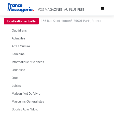
Toggle
VOS MAGAZINES, AU PLUS PRÈS
navigat
:
155 Rue Saint Honoré, 75001 Paris, France
localisation actuelle
Quotidiens
Actualites
Art Et Culture
Feminins
Informatique / Sciences
Jeunesse
Jeux
Loisirs
Maison / Art De Vivre
Masculins Generalistes
Sports / Auto / Moto