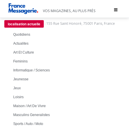
Toggle
VOS MAGAZINES, AU PLUS PRÈS
navigat
:
155 Rue Saint Honoré, 75001 Paris, France
localisation actuelle
Quotidiens
Actualites
Art Et Culture
Feminins
Informatique / Sciences
Jeunesse
Jeux
Loisirs
Maison / Art De Vivre
Masculins Generalistes
Sports / Auto / Moto