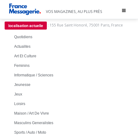
Toggle
VOS MAGAZINES, AU PLUS PRÈS
navigat
:
155 Rue Saint Honoré, 75001 Paris, France
localisation actuelle
Quotidiens
Actualites
Art Et Culture
Feminins
Informatique / Sciences
Jeunesse
Jeux
Loisirs
Maison / Art De Vivre
Masculins Generalistes
Sports / Auto / Moto