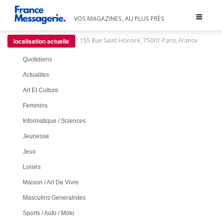
Toggle
VOS MAGAZINES, AU PLUS PRÈS
navigat
:
155 Rue Saint Honoré, 75001 Paris, France
localisation actuelle
Quotidiens
Actualites
Art Et Culture
Feminins
Informatique / Sciences
Jeunesse
Jeux
Loisirs
Maison / Art De Vivre
Masculins Generalistes
Sports / Auto / Moto