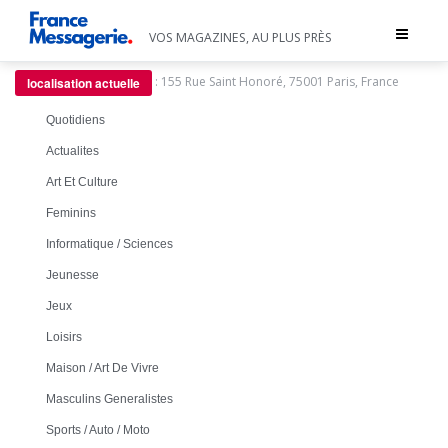
Toggle
VOS MAGAZINES, AU PLUS PRÈS
navigat
:
155 Rue Saint Honoré, 75001 Paris, France
localisation actuelle
Quotidiens
Actualites
Art Et Culture
Feminins
Informatique / Sciences
Jeunesse
Jeux
Loisirs
Maison / Art De Vivre
Masculins Generalistes
Sports / Auto / Moto