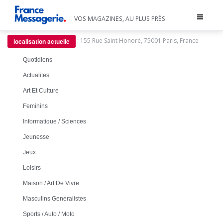
Toggle
VOS MAGAZINES, AU PLUS PRÈS
navigat
:
155 Rue Saint Honoré, 75001 Paris, France
localisation actuelle
Quotidiens
Actualites
Art Et Culture
Feminins
Informatique / Sciences
Jeunesse
Jeux
Loisirs
Maison / Art De Vivre
Masculins Generalistes
Sports / Auto / Moto