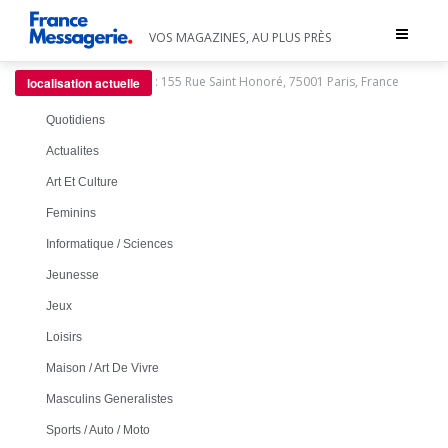
Toggle
VOS MAGAZINES, AU PLUS PRÈS
navigat
:
155 Rue Saint Honoré, 75001 Paris, France
localisation actuelle
Quotidiens
Actualites
Art Et Culture
Feminins
Informatique / Sciences
Jeunesse
Jeux
Loisirs
Maison / Art De Vivre
Masculins Generalistes
Sports / Auto / Moto