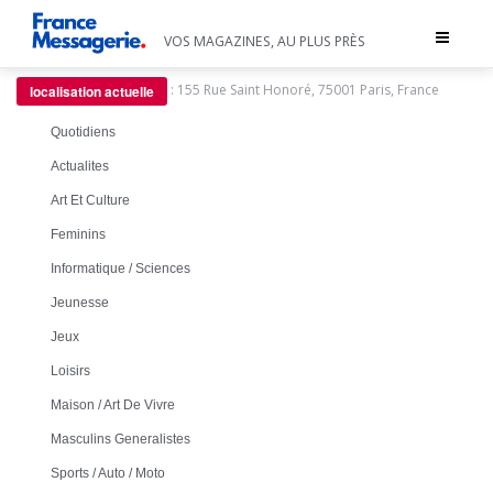
Toggle
VOS MAGAZINES, AU PLUS PRÈS
navigat
:
155 Rue Saint Honoré, 75001 Paris, France
localisation actuelle
Quotidiens
Actualites
Art Et Culture
Feminins
Informatique / Sciences
Jeunesse
Jeux
Loisirs
Maison / Art De Vivre
Masculins Generalistes
Sports / Auto / Moto