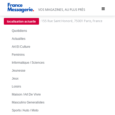
Toggle
VOS MAGAZINES, AU PLUS PRÈS
navigat
:
155 Rue Saint Honoré, 75001 Paris, France
localisation actuelle
Quotidiens
Actualites
Art Et Culture
Feminins
Informatique / Sciences
Jeunesse
Jeux
Loisirs
Maison / Art De Vivre
Masculins Generalistes
Sports / Auto / Moto