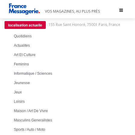
Toggle
VOS MAGAZINES, AU PLUS PRÈS
navigat
:
155 Rue Saint Honoré, 75001 Paris, France
localisation actuelle
Quotidiens
Actualites
Art Et Culture
Feminins
Informatique / Sciences
Jeunesse
Jeux
Loisirs
Maison / Art De Vivre
Masculins Generalistes
Sports / Auto / Moto