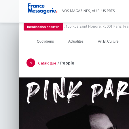
VOS MAGAZINES, AU PLUS PRÈS
:
155 Rue Saint Honoré, 75001 Paris, Fr
localisation actuelle
Quotidiens
Actualites
Art Et Culture
＜
/
People
Catalogue