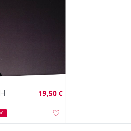
 H
19,50 €
TÉ