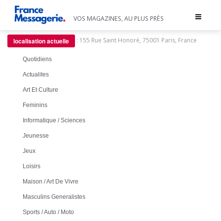
Toggle
VOS MAGAZINES, AU PLUS PRÈS
navigat
:
155 Rue Saint Honoré, 75001 Paris, France
localisation actuelle
Quotidiens
Actualites
Art Et Culture
Feminins
Informatique / Sciences
Jeunesse
Jeux
Loisirs
Maison / Art De Vivre
Masculins Generalistes
Sports / Auto / Moto