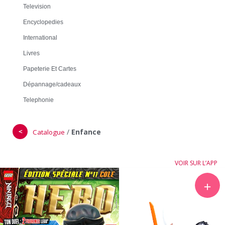
Television
Encyclopedies
International
Livres
Papeterie Et Cartes
Dépannage/cadeaux
Telephonie
＜
/
Enfance
Catalogue
VOIR SUR L’APP
＋